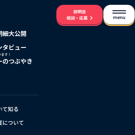
説明会
menu
相談・応募
！
明細大公開
ンタビュー
います！
ーのつぶやき
いて知る
度について